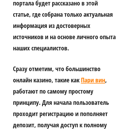
портала будет рассказано в этой
статье, где собрана только актуальная
информация из достоверных
источников и на основе личного опыта
наших специалистов.
Сразу отметим, что большинство
онлайн казино, такие как
Пари вин
,
работают по самому простому
принципу. Для начала пользователь
проходит регистрацию и пополняет
депозит, получая доступ к полному