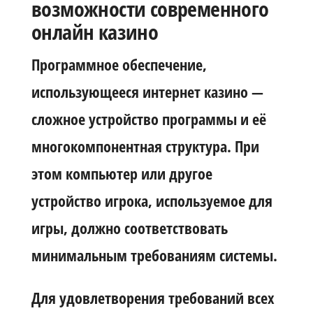
возможности современного
онлайн казино
Программное обеспечение,
использующееся интернет казино —
сложное устройство программы и её
многокомпонентная структура. При
этом компьютер или другое
устройство игрока, используемое для
игры, должно соответствовать
минимальным требованиям системы.
Для удовлетворения требований всех