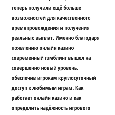
теперь получили ещё больше
возможностей для качественного
времяпровождения и получения
реальных выплат. Именно благодаря
появлению онлайн казино
современный гэмблинг вышел на
совершенно новый уровень,
обеспечив игрокам круглосуточный
доступ к любимым играм. Как
работает онлайн казино и как
определить надёжность игрового