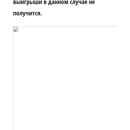
выигрыши в данном случае не
получится.