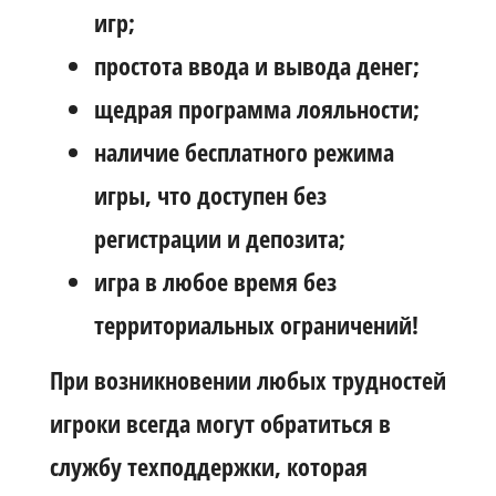
игр;
простота ввода и вывода денег;
щедрая программа лояльности;
наличие бесплатного режима
игры, что доступен без
регистрации и депозита;
игра в любое время без
территориальных ограничений!
При возникновении любых трудностей
игроки всегда могут обратиться в
службу техподдержки, которая