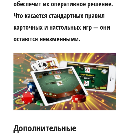
обеспечит их оперативное решение.
Что касается стандартных правил
карточных и настольных игр — они
остаются неизменными.
Дополнительные