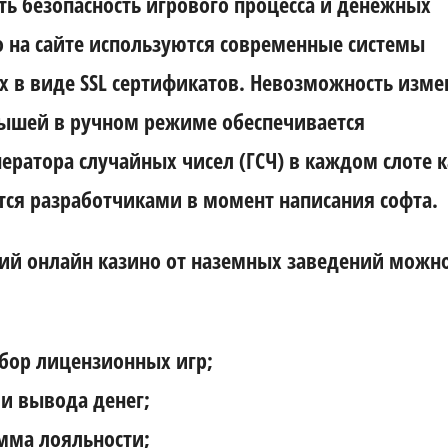
ть безопасность игрового процесса и денежных
о на сайте используются современные системы
 в виде SSL сертификатов. Невозможность изме
рышей в ручном режиме обеспечивается
ератора случайных чисел (ГСЧ) в каждом слоте к
тся разработчиками в момент написания софта.
чий онлайн казино от наземных заведений можн
бор лицензионных игр;
 и вывода денег;
мма лояльности;