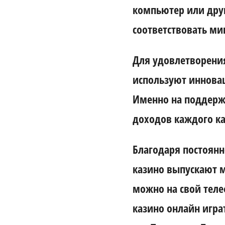
компьютер или друг
соответствовать м
Для удовлетворения
используют инновац
Именно на поддержк
доходов каждого ка
Благодаря постоянн
казино выпускают 
можно на свой теле
казино онлайн игра