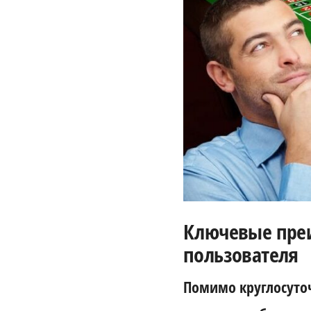
Ключевые преи
пользователя
Помимо круглосуточ