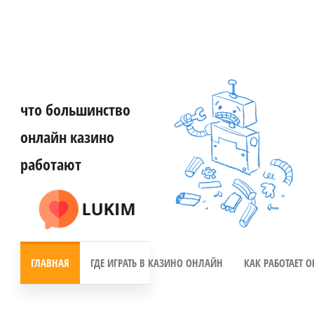
что большинство
онлайн казино
Перейти
работают
к
lukim.com.ua
содержимому
ГЛАВНАЯ
ГДЕ ИГРАТЬ В КАЗИНО ОНЛАЙН
КАК РАБОТАЕТ 