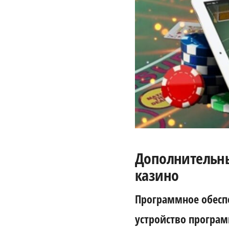
Дополнительн
казино
Программное обесп
устройство програм