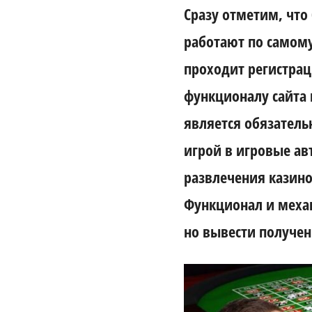
Сразу отметим, что
работают по самому
проходит регистрац
функционалу сайта 
является обязательн
игрой в игровые ав
развлечения казин
Функционал и механ
но вывести получен