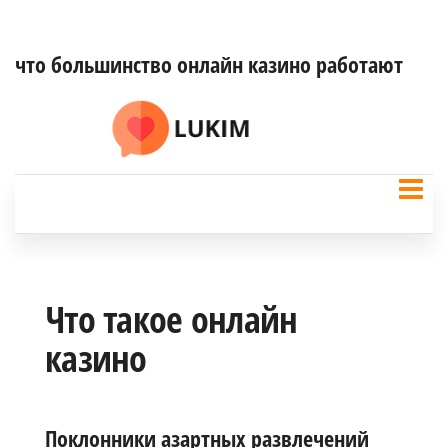
Пере
что большинство онлайн казино работают
к
сод
lukim.com.ua
Что такое онлайн
казино
Поклонники азартных развлечений