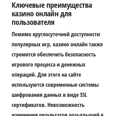
Ключевые преимущества
казино онлайн для
пользователя
Помимо круглосуточной доступности
популярных игр, казино онлайн также
стремится обеспечить безопасность
игрового процесса и денежных
операций. Для этого на сайте
используются современные системы
шифрования данных в виде SSL
сертификатов. Невозможность
изменения результатов розыгрышей в