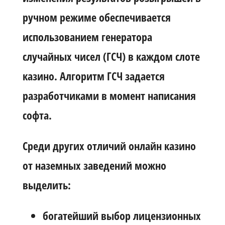
ручном режиме обеспечивается
использованием генератора
случайных чисел (ГСЧ) в каждом слоте
казино. Алгоритм ГСЧ задается
разработчиками в момент написания
софта.
Среди других отличий онлайн казино
от наземных заведений можно
выделить:
богатейший выбор лицензионных