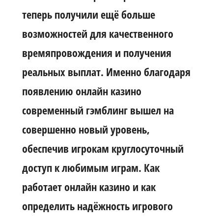
теперь получили ещё больше
возможностей для качественного
времяпровождения и получения
реальных выплат. Именно благодаря
появлению онлайн казино
современный гэмблинг вышел на
совершенно новый уровень,
обеспечив игрокам круглосуточный
доступ к любимым играм. Как
работает онлайн казино и как
определить надёжность игрового